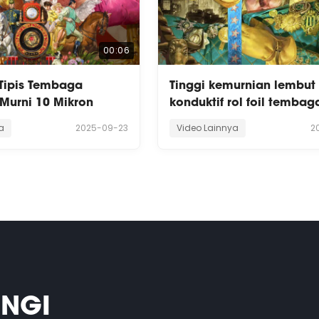
00:06
Tipis Tembaga
Tinggi kemurnian lembu
k Murni 10 Mikron
konduktif rol foil tembag
a
2025-09-23
Video Lainnya
2
UNGI