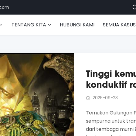
.com
TENTANG KITA
HUBUNGI KAMI
SEMUA KASUS
Tinggi kem
konduktif r
2025-09-23
Temukan Gulungan Fo
sempurna untuk trans
dari tembaga murni 9