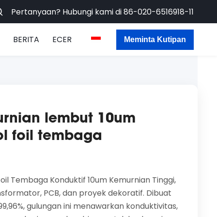
Pertanyaan? Hubungi kami di
86-020-6516918-11
BERITA
ECER
Meminta Kutipan
urnian lembut 10um
ol foil tembaga
il Tembaga Konduktif 10um Kemurnian Tinggi,
formator, PCB, dan proyek dekoratif. Dibuat
9,96%, gulungan ini menawarkan konduktivitas,