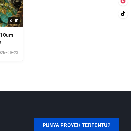
01:15
t 10um
a
025-09-23
PUNYA PROYEK TERTENTU?