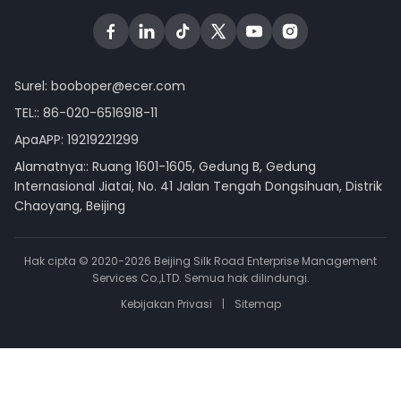
Surel:
booboper@ecer.com
TEL::
86-020-6516918-11
ApaAPP:
19219221299
Alamatnya:: Ruang 1601-1605, Gedung B, Gedung
Internasional Jiatai, No. 41 Jalan Tengah Dongsihuan, Distrik
Chaoyang, Beijing
Hak cipta © 2020-2026 Beijing Silk Road Enterprise Management
Services Co.,LTD. Semua hak dilindungi.
Kebijakan Privasi
|
Sitemap