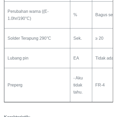
Perubahan warna ((E-
%
Bagus sekal
1.0hr/190°C)
Solder Terapung 290°C
Sek.
≥ 20
Lubang pin
EA
Tidak ada
- Aku
Preperg
tidak
FR-4
tahu.