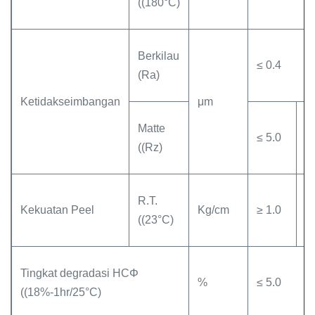
((180°C)
Berkilau
≤ 0.4
(Ra)
Ketidakseimbangan
μm
Matte
≤ 5.0
≤ 
((Rz)
R.T.
Kekuatan Peel
Kg/cm
≥ 1.0
≥ 
((23°C)
Tingkat degradasi HCΦ
%
≤ 5.0
((18%-1hr/25°C)