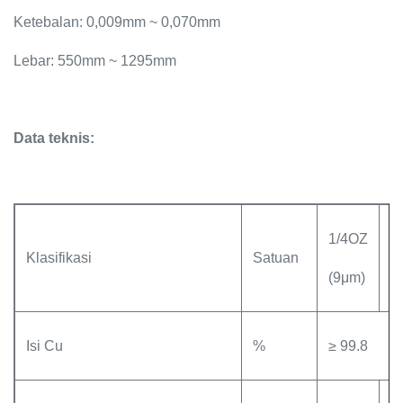
Ketebalan: 0,009mm ~ 0,070mm
Lebar: 550mm ~ 1295mm
Data teknis:
1/4OZ
1
Klasifikasi
Satuan
(9μm)
(
Isi Cu
%
≥ 99.8