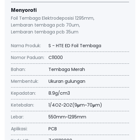
Menyoroti
Foil Tembaga Elektrodeposisi 1295mm
,
Lembaran tembaga pcb 70um
,
Lembaran tembaga pcb 35um
Nama Produk:
S - HTE ED Foil Tembaga
Nomor Paduan:
C11000
Bahan:
Tembaga Merah
Membentuk:
Ukuran gulungan
Kepadatan:
8.9g/cm3
Ketebalan:
1/4OZ~2OZ(9μm~70μm)
Lebar:
550mm~1295mm
Aplikasi:
PCB