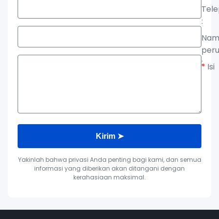
Tel
:
Nam
per
:
*
Isi
Kirim ➤
Yakinlah bahwa privasi Anda penting bagi kami, dan semua
informasi yang diberikan akan ditangani dengan
kerahasiaan maksimal.