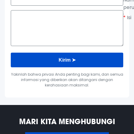
per
:
*
Isi
Kirim ➤
Yakinlah bahwa privasi Anda penting bagi kami, dan semua
informasi yang diberikan akan ditangani dengan
kerahasiaan maksimal.
MARI KITA MENGHUBUNGI