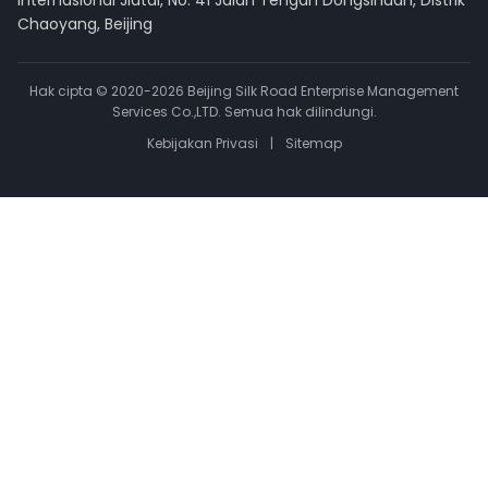
Internasional Jiatai, No. 41 Jalan Tengah Dongsihuan, Distrik
Chaoyang, Beijing
Hak cipta © 2020-2026 Beijing Silk Road Enterprise Management
Services Co.,LTD. Semua hak dilindungi.
Kebijakan Privasi
|
Sitemap