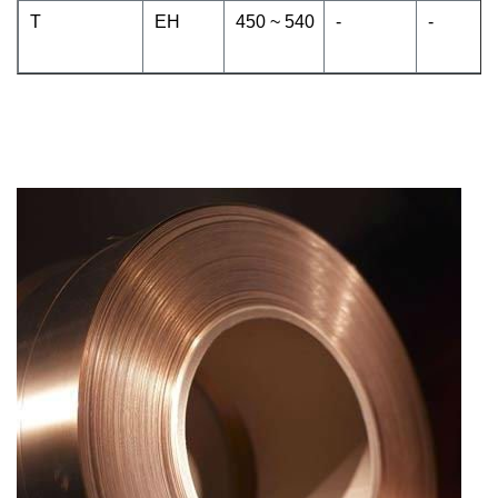
T
EH
450 ~ 540
-
-