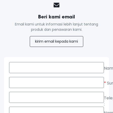
Beri kami email
Email kami untuk informasi lebih lanjut tentang
produk dan penawaran kami.
kirim email kepada kami
Nam
*
Sur
Tel
:
Nam