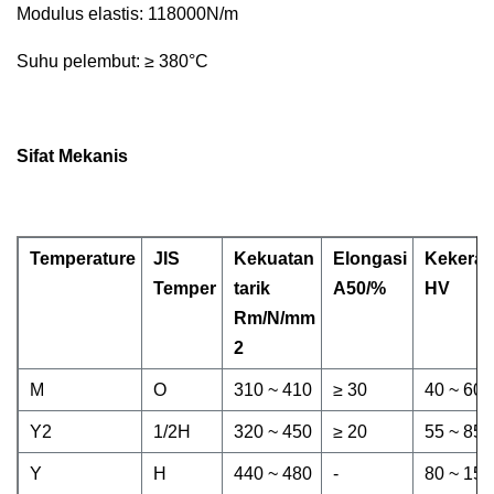
Modulus elastis: 118000N/m
Suhu pelembut: ≥ 380°C
Sifat Mekanis
Temperature
JIS
Kekuatan
Elongasi
Kekera
Temper
tarik
A50/%
HV
Rm/N/mm
2
M
O
310 ~ 410
≥ 30
40 ~ 60
Y2
1/2H
320 ~ 450
≥ 20
55 ~ 85
Y
H
440 ~ 480
-
80 ~ 150