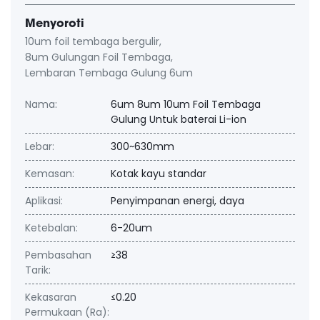
Menyoroti
10um foil tembaga bergulir
,
8um Gulungan Foil Tembaga
,
Lembaran Tembaga Gulung 6um
Nama:
6um 8um 10um Foil Tembaga
Gulung Untuk baterai Li-ion
Lebar:
300~630mm
Kemasan:
Kotak kayu standar
Aplikasi:
Penyimpanan energi, daya
Ketebalan:
6-20um
Pembasahan
≥38
Tarik:
Kekasaran
≤0.20
Permukaan (Ra):