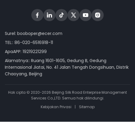
Surel:
booboper@ecer.com
TEL::
86-020-6516918-11
ApaAPP:
19219221299
Alamatnya:: Ruang 1601-1605, Gedung B, Gedung
Internasional Jiatai, No. 41 Jalan Tengah Dongsihuan, Distrik
Chaoyang, Beijing
Hak cipta © 2020-2026 Beijing Silk Road Enterprise Management
Services Co.,LTD. Semua hak dilindungi.
Kebijakan Privasi
|
Sitemap