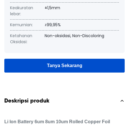
Keakuratan
±1,5mm
lebar:
Kemurnian:
≥99,95%
Ketahanan
Non-oksidasi, Non-Discoloring
Oksidasi:
Tanya Sekarang
Deskripsi produk
Li Ion Battery 6um 8um 10um Rolled Copper Foil